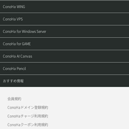
サポートトップ
ConoHa WING
ご契約・お支払い
サポートトップ
ConoHa VPS
よくある質問
ご利用ガイド
サポートトップ
ConoHa for Windows Server
用語集
ConoHa WINGの始め方
ご利用ガイド
サポートトップ
ConoHa for GAME
お問い合わせ
お乗り換えガイド
よくある質問
ご利用ガイド
サポートトップ
ConoHa AI Canvas
よくある質問
APIドキュメントVPS2.0
よくある質問
ご利用ガイド
サポートトップ
ConoHa Pencil
APIドキュメントVPS3.0
APIドキュメントVPS2.0
よくある質問
ご利用ガイド
サポートトップ
おすすめ情報
APIドキュメントVPS3.0
よくある質問
ご利用ガイド
ワプ活
会員規約
よくある質問
マイクラゼミ
ConoHaドメイン登録規約
美雲このは徹底ガイド
ConoHaチャージ利用規約
ConoHaクーポン利用規約