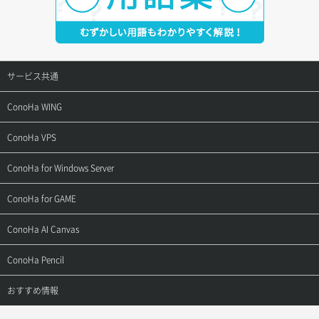
サービス共通
サポートトップ
ConoHa WING
ご契約・お支払い
サポートトップ
ConoHa VPS
よくある質問
ご利用ガイド
サポートトップ
ConoHa for Windows Server
用語集
ConoHa WINGの始め方
ご利用ガイド
サポートトップ
ConoHa for GAME
お問い合わせ
お乗り換えガイド
よくある質問
ご利用ガイド
サポートトップ
ConoHa AI Canvas
よくある質問
APIドキュメントVPS2.0
よくある質問
ご利用ガイド
サポートトップ
ConoHa Pencil
APIドキュメントVPS3.0
APIドキュメントVPS2.0
よくある質問
ご利用ガイド
サポートトップ
おすすめ情報
APIドキュメントVPS3.0
よくある質問
ご利用ガイド