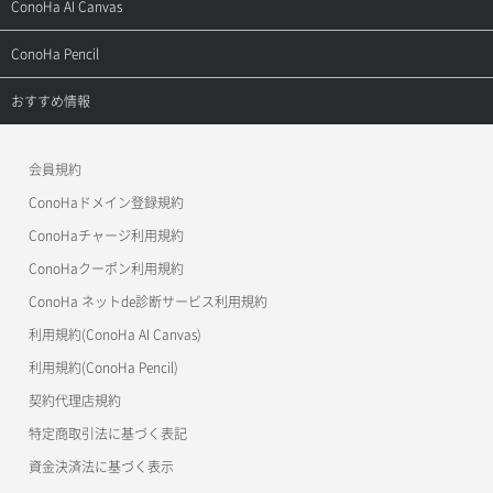
サポートトップ
ConoHa AI Canvas
よくある質問
APIドキュメントVPS2.0
よくある質問
ご利用ガイド
サポートトップ
ConoHa Pencil
APIドキュメントVPS3.0
APIドキュメントVPS2.0
よくある質問
ご利用ガイド
サポートトップ
おすすめ情報
APIドキュメントVPS3.0
よくある質問
ご利用ガイド
ワプ活
会員規約
よくある質問
マイクラゼミ
ConoHaドメイン登録規約
美雲このは徹底ガイド
ConoHaチャージ利用規約
ConoHaクーポン利用規約
ConoHa ネットde診断サービス利用規約
利用規約(ConoHa AI Canvas)
利用規約(ConoHa Pencil)
契約代理店規約
特定商取引法に基づく表記
資金決済法に基づく表示