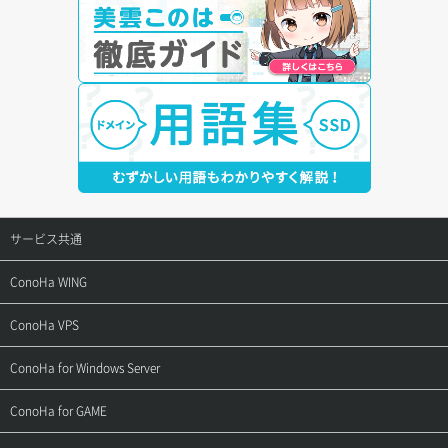
サービス共通
サポートトップ
ConoHa WING
ご契約・お支払い
サポートトップ
ConoHa VPS
よくある質問
ご利用ガイド
サポートトップ
ConoHa for Windows Server
用語集
ConoHa WINGの始め方
ご利用ガイド
サポートトップ
ConoHa for GAME
お問い合わせ
お乗り換えガイド
よくある質問
ご利用ガイド