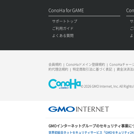
ConoHa for GAME
Con
サポートトップ
サ
ご利用ガイド
ご
よくある質問
よ
会員規約
ConoHaドメイン登録規約
ConoHaチャ
約代理店規約
特定商取引法に基づく表記
資金決済法
© 2026 GMO Internet, Inc. All Rights
GMOインターネットグループのセキュリティ事業に
世界初総合ネットセキュリティサービス「GMOセキュリティ24