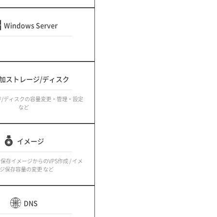
Windows Server
加ストレージ/ディスク
ジ/ディスクの容量変更・管理・設定
など
イメージ
 保存イメージからのVPS作成 / イメ
ジ保存容量の変更 など
DNS