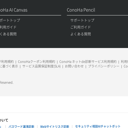
oHa AI Canvas
ConoHa Pencil
ポートトップ
サポートトップ
利用ガイド
ご利用ガイド
くある質問
よくある質問
ージ利用規約
ConoHaクーポン利用規約
ConoHa ネットde診断サービス利用規約
利用規
に基づく表示
サービス品質保証制度(SLA)
お問い合わせ
プライバシーポリシー
C
 Reserved.
ついて
セキュリティ相談AIチャットボット
」
パスワード漏洩診断
Webサイトリスク診断