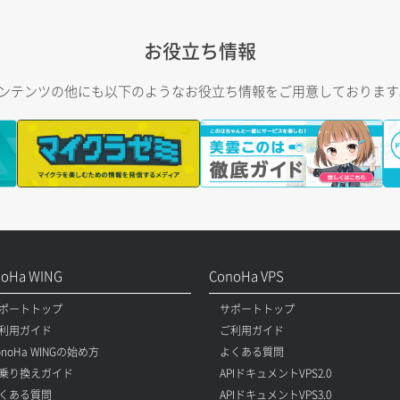
お役立ち情報
トコンテンツの他にも以下のようなお役立ち情報をご用意しておりま
noHa WING
ConoHa VPS
ポートトップ
サポートトップ
利用ガイド
ご利用ガイド
onoHa WINGの始め方
よくある質問
乗り換えガイド
APIドキュメントVPS2.0
くある質問
APIドキュメントVPS3.0