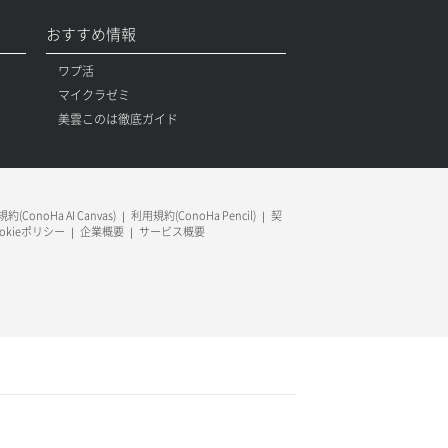
おすすめ情報
ワプ活
マイクラゼミ
美雲このは徹底ガイド
約(ConoHa AI Canvas)
利用規約(ConoHa Pencil)
契
ookieポリシー
企業概要
サービス概要