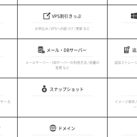
VPS割引きっぷ
お申込み / VPSへの紐づけ / 更新 など
メール・DBサーバー
追
メールサーバー・DBサーバーの利用方法 / 容量の
追加ストレー
変更 など
スナップショット
ンサー な
イメージ保存 /
ー
ジ
ドメイン