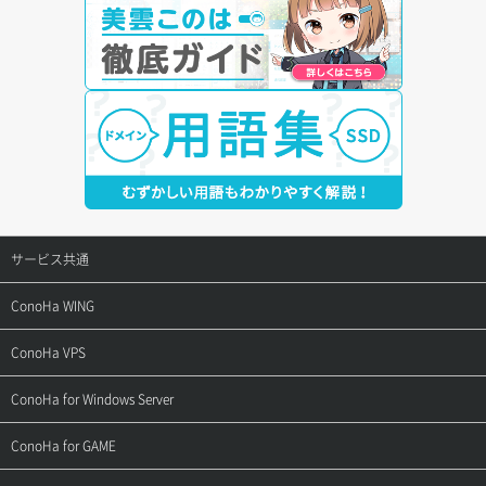
サービス共通
サポートトップ
ConoHa WING
ご契約・お支払い
サポートトップ
ConoHa VPS
よくある質問
ご利用ガイド
サポートトップ
ConoHa for Windows Server
用語集
ConoHa WINGの始め方
ご利用ガイド
サポートトップ
ConoHa for GAME
お問い合わせ
お乗り換えガイド
よくある質問
ご利用ガイド