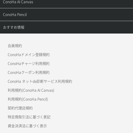
サポートトップ
ConoHa AI Canvas
よくある質問
APIドキュメントVPS2.0
よくある質問
ご利用ガイド
サポートトップ
ConoHa Pencil
APIドキュメントVPS3.0
APIドキュメントVPS2.0
よくある質問
ご利用ガイド
サポートトップ
おすすめ情報
APIドキュメントVPS3.0
よくある質問
ご利用ガイド
ワプ活
会員規約
よくある質問
マイクラゼミ
ConoHaドメイン登録規約
美雲このは徹底ガイド
ConoHaチャージ利用規約
ConoHaクーポン利用規約
ConoHa ネットde診断サービス利用規約
利用規約(ConoHa AI Canvas)
利用規約(ConoHa Pencil)
契約代理店規約
特定商取引法に基づく表記
資金決済法に基づく表示