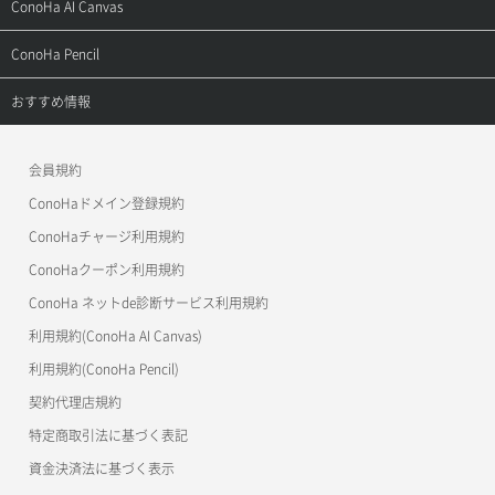
サポートトップ
ConoHa AI Canvas
よくある質問
APIドキュメントVPS2.0
よくある質問
ご利用ガイド
サポートトップ
ConoHa Pencil
APIドキュメントVPS3.0
APIドキュメントVPS2.0
よくある質問
ご利用ガイド
サポートトップ
おすすめ情報
APIドキュメントVPS3.0
よくある質問
ご利用ガイド
ワプ活
会員規約
よくある質問
マイクラゼミ
ConoHaドメイン登録規約
美雲このは徹底ガイド
ConoHaチャージ利用規約
ConoHaクーポン利用規約
ConoHa ネットde診断サービス利用規約
利用規約(ConoHa AI Canvas)
利用規約(ConoHa Pencil)
契約代理店規約
特定商取引法に基づく表記
資金決済法に基づく表示