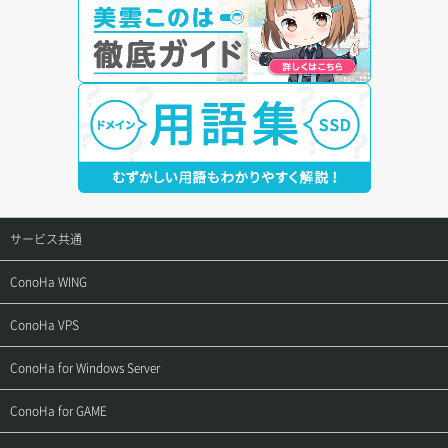
サービス共通
サポートトップ
ConoHa WING
ご契約・お支払い
サポートトップ
ConoHa VPS
よくある質問
ご利用ガイド
サポートトップ
ConoHa for Windows Server
用語集
ConoHa WINGの始め方
ご利用ガイド
サポートトップ
ConoHa for GAME
お問い合わせ
お乗り換えガイド
よくある質問
ご利用ガイド