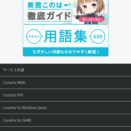
サービス共通
サポートトップ
ConoHa WING
ご契約・お支払い
サポートトップ
ConoHa VPS
よくある質問
ご利用ガイド
サポートトップ
ConoHa for Windows Server
用語集
ConoHa WINGの始め方
ご利用ガイド
サポートトップ
ConoHa for GAME
お問い合わせ
お乗り換えガイド
よくある質問
ご利用ガイド