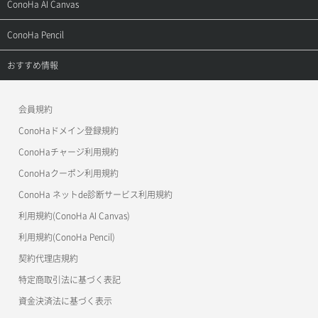
サポートトップ
ConoHa AI Canvas
よくある質問
APIドキュメントVPS2.0
よくある質問
ご利用ガイド
サポートトップ
ConoHa Pencil
APIドキュメントVPS3.0
APIドキュメントVPS2.0
よくある質問
ご利用ガイド
サポートトップ
おすすめ情報
APIドキュメントVPS3.0
よくある質問
ご利用ガイド
ワプ活
会員規約
よくある質問
マイクラゼミ
ConoHaドメイン登録規約
美雲このは徹底ガイド
ConoHaチャージ利用規約
ConoHaクーポン利用規約
ConoHa ネットde診断サービス利用規約
利用規約(ConoHa AI Canvas)
利用規約(ConoHa Pencil)
契約代理店規約
特定商取引法に基づく表記
資金決済法に基づく表示