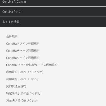
サポートトップ
ConoHa AI Canvas
よくある質問
APIドキュメントVPS2.0
よくある質問
ご利用ガイド
サポートトップ
ConoHa Pencil
APIドキュメントVPS3.0
APIドキュメントVPS2.0
よくある質問
ご利用ガイド
サポートトップ
おすすめ情報
APIドキュメントVPS3.0
よくある質問
ご利用ガイド
ワプ活
会員規約
よくある質問
マイクラゼミ
ConoHaドメイン登録規約
美雲このは徹底ガイド
ConoHaチャージ利用規約
ConoHaクーポン利用規約
ConoHa ネットde診断サービス利用規約
利用規約(ConoHa AI Canvas)
利用規約(ConoHa Pencil)
契約代理店規約
特定商取引法に基づく表記
資金決済法に基づく表示