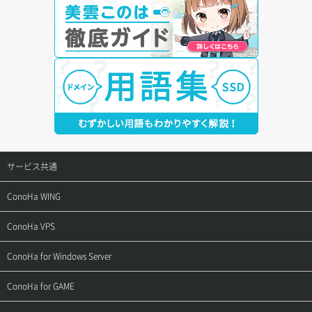
サービス共通
サポートトップ
ConoHa WING
ご契約・お支払い
サポートトップ
ConoHa VPS
よくある質問
ご利用ガイド
サポートトップ
ConoHa for Windows Server
用語集
ConoHa WINGの始め方
ご利用ガイド
サポートトップ
ConoHa for GAME
お問い合わせ
お乗り換えガイド
よくある質問
ご利用ガイド