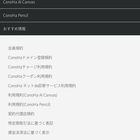
サポートトップ
ConoHa AI Canvas
よくある質問
APIドキュメントVPS2.0
よくある質問
ご利用ガイド
サポートトップ
ConoHa Pencil
APIドキュメントVPS3.0
APIドキュメントVPS2.0
よくある質問
ご利用ガイド
サポートトップ
おすすめ情報
APIドキュメントVPS3.0
よくある質問
ご利用ガイド
ワプ活
会員規約
よくある質問
マイクラゼミ
ConoHaドメイン登録規約
美雲このは徹底ガイド
ConoHaチャージ利用規約
ConoHaクーポン利用規約
ConoHa ネットde診断サービス利用規約
利用規約(ConoHa AI Canvas)
利用規約(ConoHa Pencil)
契約代理店規約
特定商取引法に基づく表記
資金決済法に基づく表示