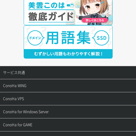
サービス共通
サポートトップ
ConoHa WING
ご契約・お支払い
サポートトップ
ConoHa VPS
よくある質問
ご利用ガイド
サポートトップ
ConoHa for Windows Server
用語集
ConoHa WINGの始め方
ご利用ガイド
サポートトップ
ConoHa for GAME
お問い合わせ
お乗り換えガイド
よくある質問
ご利用ガイド