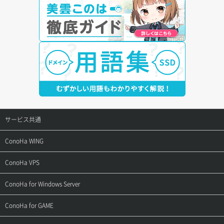
サービス共通
サポートトップ
ConoHa WING
ご契約・お支払い
サポートトップ
ConoHa VPS
よくある質問
ご利用ガイド
サポートトップ
ConoHa for Windows Server
用語集
ConoHa WINGの始め方
ご利用ガイド
サポートトップ
ConoHa for GAME
お問い合わせ
お乗り換えガイド
よくある質問
ご利用ガイド