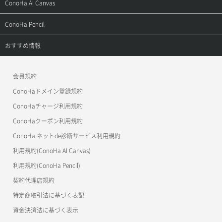
サポートトップ
ConoHa AI Canvas
よくある質問
APIドキュメントVPS2.0
よくある質問
ご利用ガイド
サポートトップ
ConoHa Pencil
APIドキュメントVPS3.0
APIドキュメントVPS2.0
よくある質問
ご利用ガイド
サポートトップ
おすすめ情報
APIドキュメントVPS3.0
よくある質問
ご利用ガイド
ワプ活
会員規約
よくある質問
マイクラゼミ
ConoHaドメイン登録規約
美雲このは徹底ガイド
ConoHaチャージ利用規約
ConoHaクーポン利用規約
ConoHa ネットde診断サービス利用規約
利用規約(ConoHa AI Canvas)
利用規約(ConoHa Pencil)
契約代理店規約
特定商取引法に基づく表記
資金決済法に基づく表示