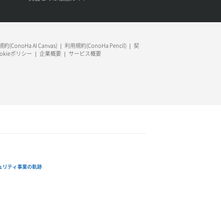
約(ConoHa AI Canvas)
利用規約(ConoHa Pencil)
契
ookieポリシー
企業概要
サービス概要
ュリティ事業の軌跡