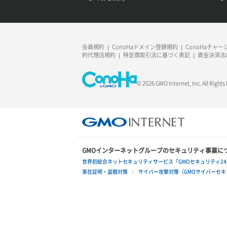
会員規約
ConoHaドメイン登録規約
ConoHaチャ
約代理店規約
特定商取引法に基づく表記
資金決済法
© 2026 GMO Internet, Inc. All Rights
GMOインターネットグループのセキュリティ事業に
世界初総合ネットセキュリティサービス「GMOセキュリティ24
実在証明・盗聴対策
サイバー攻撃対策（GMOサイバーセキュ