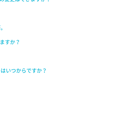
。
が。
きますか？
のはいつからですか？