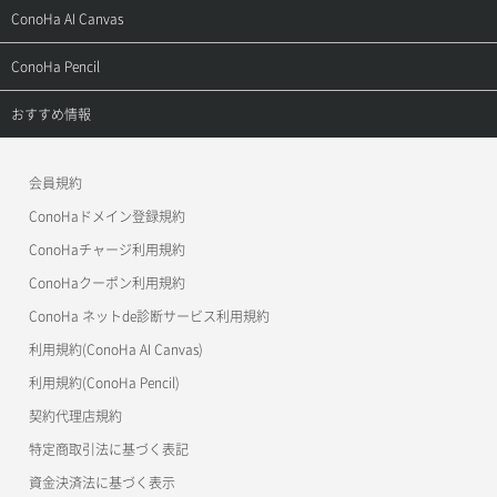
お乗り換えガイド
よくある質問
ご利用ガイド
サポートトップ
ConoHa AI Canvas
よくある質問
APIドキュメントVPS2.0
よくある質問
ご利用ガイド
サポートトップ
ConoHa Pencil
APIドキュメントVPS3.0
APIドキュメントVPS2.0
よくある質問
ご利用ガイド
サポートトップ
おすすめ情報
APIドキュメントVPS3.0
よくある質問
ご利用ガイド
ワプ活
会員規約
よくある質問
マイクラゼミ
ConoHaドメイン登録規約
美雲このは徹底ガイド
ConoHaチャージ利用規約
ConoHaクーポン利用規約
ConoHa ネットde診断サービス利用規約
利用規約(ConoHa AI Canvas)
利用規約(ConoHa Pencil)
契約代理店規約
特定商取引法に基づく表記
資金決済法に基づく表示