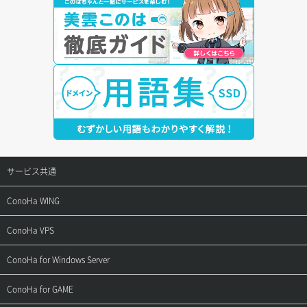
サービス共通
サポートトップ
ConoHa WING
ご契約・お支払い
サポートトップ
ConoHa VPS
よくある質問
ご利用ガイド
サポートトップ
ConoHa for Windows Server
用語集
ConoHa WINGの始め方
ご利用ガイド
サポートトップ
ConoHa for GAME
お問い合わせ