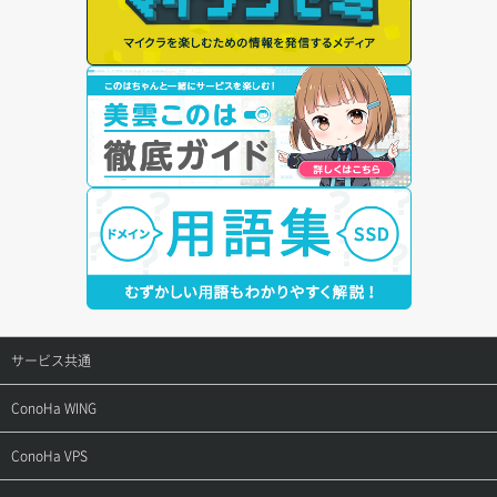
サービス共通
サポートトップ
ConoHa WING
ご契約・お支払い
サポートトップ
ConoHa VPS
よくある質問
ご利用ガイド