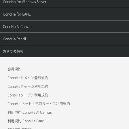
サポートトップ
ConoHa for Windows Server
用語集
ConoHa WINGの始め方
ご利用ガイド
サポートトップ
ConoHa for GAME
お問い合わせ
お乗り換えガイド
よくある質問
ご利用ガイド
サポートトップ
ConoHa AI Canvas
よくある質問
APIドキュメントVPS2.0
よくある質問
ご利用ガイド
サポートトップ
ConoHa Pencil
APIドキュメントVPS3.0
APIドキュメントVPS2.0
よくある質問
ご利用ガイド
サポートトップ
おすすめ情報
APIドキュメントVPS3.0
よくある質問
ご利用ガイド
ワプ活
会員規約
よくある質問
マイクラゼミ
ConoHaドメイン登録規約
美雲このは徹底ガイド
ConoHaチャージ利用規約
ConoHaクーポン利用規約
ConoHa ネットde診断サービス利用規約
利用規約(ConoHa AI Canvas)
利用規約(ConoHa Pencil)