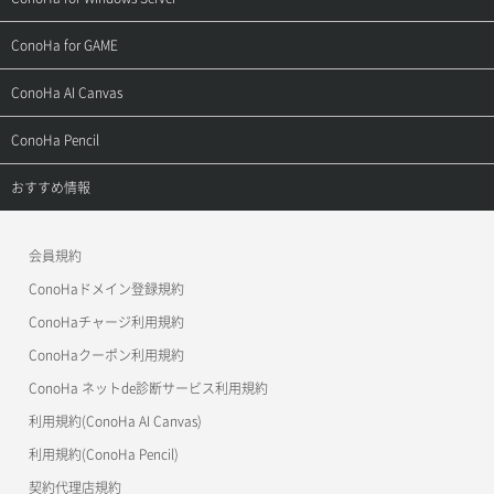
用語集
ConoHa WINGの始め方
ご利用ガイド
サポートトップ
ConoHa for GAME
お問い合わせ
お乗り換えガイド
よくある質問
ご利用ガイド
サポートトップ
ConoHa AI Canvas
よくある質問
APIドキュメントVPS2.0
よくある質問
ご利用ガイド
サポートトップ
ConoHa Pencil
APIドキュメントVPS3.0
APIドキュメントVPS2.0
よくある質問
ご利用ガイド
サポートトップ
おすすめ情報
APIドキュメントVPS3.0
よくある質問
ご利用ガイド
ワプ活
会員規約
よくある質問
マイクラゼミ
ConoHaドメイン登録規約
美雲このは徹底ガイド
ConoHaチャージ利用規約
ConoHaクーポン利用規約
ConoHa ネットde診断サービス利用規約
利用規約(ConoHa AI Canvas)
利用規約(ConoHa Pencil)
契約代理店規約