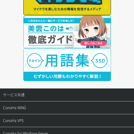
サービス共通
サポートトップ
ConoHa WING
ご契約・お支払い
サポートトップ
ConoHa VPS
よくある質問
ご利用ガイド
サポートトップ
ConoHa for Windows Server