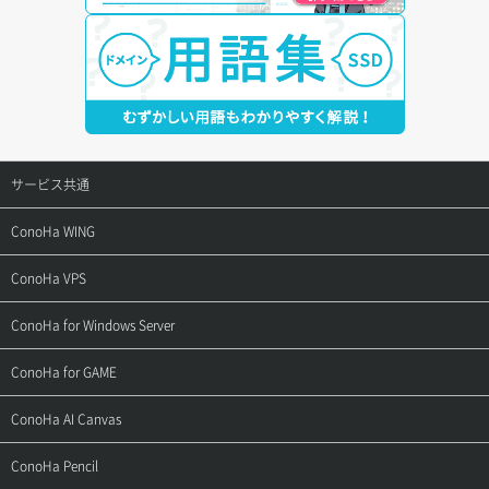
サービス共通
サポートトップ
ConoHa WING
ご契約・お支払い
サポートトップ
ConoHa VPS
よくある質問
ご利用ガイド
サポートトップ
ConoHa for Windows Server
用語集
ConoHa WINGの始め方
ご利用ガイド
サポートトップ
ConoHa for GAME
お問い合わせ
お乗り換えガイド
よくある質問
ご利用ガイド
サポートトップ
ConoHa AI Canvas
よくある質問
APIドキュメントVPS2.0
よくある質問
ご利用ガイド
サポートトップ
ConoHa Pencil