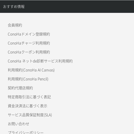
APIドキュメントVPS3.0
APIドキュメントVPS2.0
よくある質問
ご利用ガイド
サポートトップ
おすすめ情報
APIドキュメントVPS3.0
よくある質問
ご利用ガイド
ワプ活
会員規約
よくある質問
マイクラゼミ
ConoHaドメイン登録規約
美雲このは徹底ガイド
ConoHaチャージ利用規約
ConoHaクーポン利用規約
ConoHa ネットde診断サービス利用規約
利用規約(ConoHa AI Canvas)
利用規約(ConoHa Pencil)
契約代理店規約
特定商取引法に基づく表記
資金決済法に基づく表示
サービス品質保証制度(SLA)
お問い合わせ
プライバシーポリシー