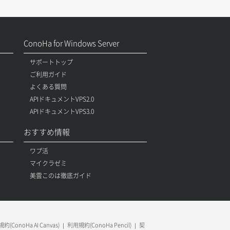
ConoHa for Windows Server
サポートトップ
ご利用ガイド
よくある質問
APIドキュメントVPS2.0
APIドキュメントVPS3.0
おすすめ情報
ワプ活
マイクラゼミ
美雲このは徹底ガイド
約(ConoHa AI Canvas)
利用規約(ConoHa Pencil)
契