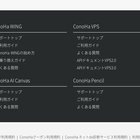
noHa WING
ConoHa VPS
ポートトップ
サポートトップ
利用ガイド
ご利用ガイド
onoHa WINGの始め方
よくある質問
乗り換えガイド
APIドキュメントVPS2.0
くある質問
APIドキュメントVPS3.0
oHa AI Canvas
ConoHa Pencil
ポートトップ
サポートトップ
利用ガイド
ご利用ガイド
くある質問
よくある質問
ージ利用規約
ConoHaクーポン利用規約
ConoHa ネットde診断サービス利用規約
利用規