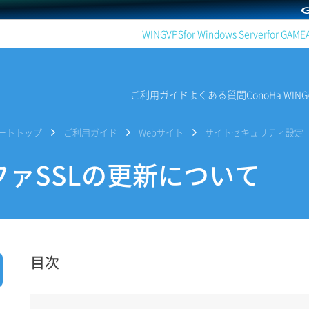
WING
VPS
for Windows Server
for GAME
ご利用ガイド
よくある質問
ConoHa WI
サポートトップ
ご利用ガイド
Webサイト
サイトセキュリティ設定
ァSSLの更新について
目次