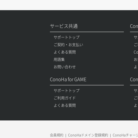
サービス共通
Co
サポートトップ
サ
ご契約・お支払い
ご
よくある質問
C
用語集
お
お問い合わせ
よ
ConoHa for GAME
Con
サポートトップ
サ
ご利用ガイド
ご
よくある質問
よ
会員規約
ConoHaドメイン登録規約
ConoHaチャ