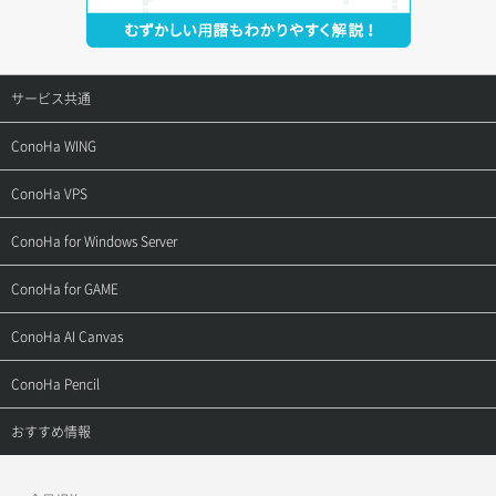
サービス共通
サポートトップ
ConoHa WING
ご契約・お支払い
サポートトップ
ConoHa VPS
よくある質問
ご利用ガイド
サポートトップ
ConoHa for Windows Server
用語集
ConoHa WINGの始め方
ご利用ガイド
サポートトップ
ConoHa for GAME
お問い合わせ
お乗り換えガイド
よくある質問
ご利用ガイド
サポートトップ
ConoHa AI Canvas
よくある質問
APIドキュメントVPS2.0
よくある質問
ご利用ガイド
サポートトップ
ConoHa Pencil
APIドキュメントVPS3.0
APIドキュメントVPS2.0
よくある質問
ご利用ガイド
サポートトップ
おすすめ情報
APIドキュメントVPS3.0
よくある質問
ご利用ガイド
ワプ活