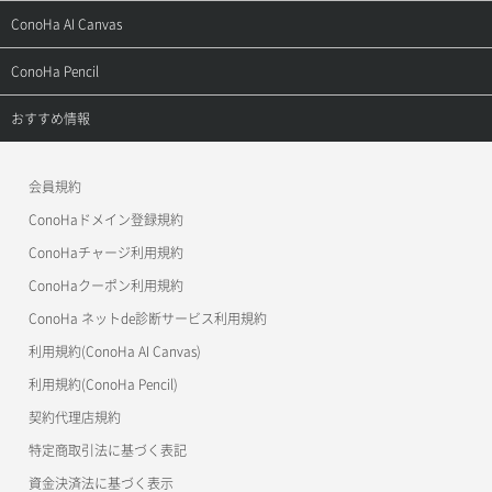
お問い合わせ
お乗り換えガイド
よくある質問
ご利用ガイド
サポートトップ
ConoHa AI Canvas
よくある質問
APIドキュメントVPS2.0
よくある質問
ご利用ガイド
サポートトップ
ConoHa Pencil
APIドキュメントVPS3.0
APIドキュメントVPS2.0
よくある質問
ご利用ガイド
サポートトップ
おすすめ情報
APIドキュメントVPS3.0
よくある質問
ご利用ガイド
ワプ活
会員規約
よくある質問
マイクラゼミ
ConoHaドメイン登録規約
美雲このは徹底ガイド
ConoHaチャージ利用規約
ConoHaクーポン利用規約
ConoHa ネットde診断サービス利用規約
利用規約(ConoHa AI Canvas)
利用規約(ConoHa Pencil)
契約代理店規約
特定商取引法に基づく表記
資金決済法に基づく表示