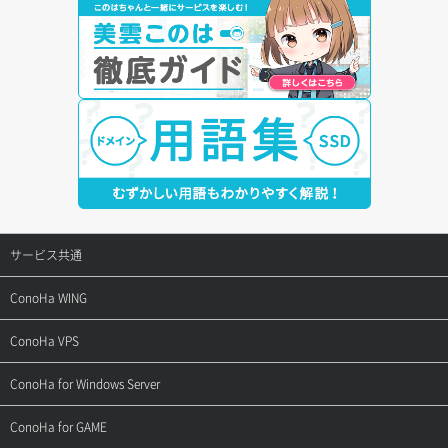
サービス共通
サポートトップ
ConoHa WING
ご契約・お支払い
サポートトップ
ConoHa VPS
よくある質問
ご利用ガイド
サポートトップ
ConoHa for Windows Server
用語集
ConoHa WINGの始め方
ご利用ガイド
サポートトップ
ConoHa for GAME