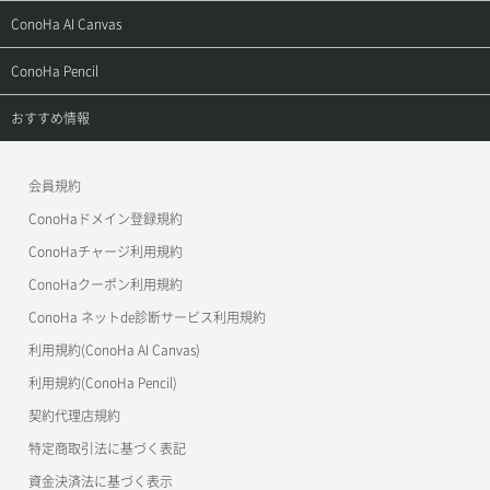
お問い合わせ
お乗り換えガイド
よくある質問
ご利用ガイド
サポートトップ
ConoHa AI Canvas
よくある質問
APIドキュメントVPS2.0
よくある質問
ご利用ガイド
サポートトップ
ConoHa Pencil
APIドキュメントVPS3.0
APIドキュメントVPS2.0
よくある質問
ご利用ガイド
サポートトップ
おすすめ情報
APIドキュメントVPS3.0
よくある質問
ご利用ガイド
ワプ活
会員規約
よくある質問
マイクラゼミ
ConoHaドメイン登録規約
美雲このは徹底ガイド
ConoHaチャージ利用規約
ConoHaクーポン利用規約
ConoHa ネットde診断サービス利用規約
利用規約(ConoHa AI Canvas)
利用規約(ConoHa Pencil)
契約代理店規約
特定商取引法に基づく表記
資金決済法に基づく表示