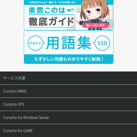
サービス共通
サポートトップ
ConoHa WING
ご契約・お支払い
サポートトップ
ConoHa VPS
よくある質問
ご利用ガイド
サポートトップ
ConoHa for Windows Server
用語集
ConoHa WINGの始め方
ご利用ガイド
サポートトップ
ConoHa for GAME