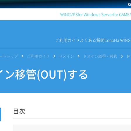
WING
VPS
for Windows Server
for GAME
ご利用ガイド
よくある質問
ConoHa WI
サポートトップ
ご利用ガイド
ドメイン
ドメイン取得・移管
ド
ン移管(OUT)する
目次