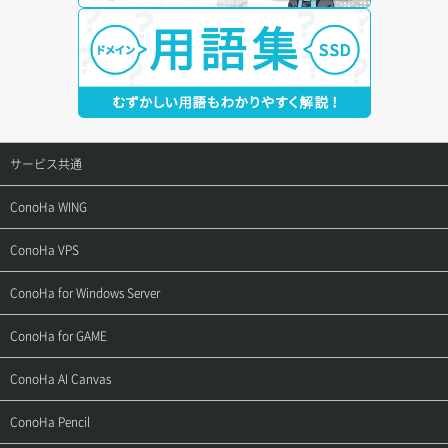
サービス共通
サポートトップ
ConoHa WING
ご契約・お支払い
サポートトップ
ConoHa VPS
よくある質問
ご利用ガイド
サポートトップ
ConoHa for Windows Server
用語集
ConoHa WINGの始め方
ご利用ガイド
サポートトップ
ConoHa for GAME
お問い合わせ
お乗り換えガイド
よくある質問
ご利用ガイド
サポートトップ
ConoHa AI Canvas
よくある質問
APIドキュメントVPS2.0
よくある質問
ご利用ガイド
サポートトップ
ConoHa Pencil
APIドキュメントVPS3.0