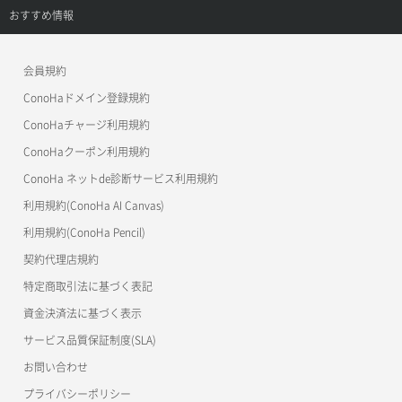
APIドキュメントVPS2.0
よくある質問
ご利用ガイド
サポートトップ
おすすめ情報
APIドキュメントVPS3.0
よくある質問
ご利用ガイド
ワプ活
会員規約
よくある質問
マイクラゼミ
ConoHaドメイン登録規約
美雲このは徹底ガイド
ConoHaチャージ利用規約
ConoHaクーポン利用規約
ConoHa ネットde診断サービス利用規約
利用規約(ConoHa AI Canvas)
利用規約(ConoHa Pencil)
契約代理店規約
特定商取引法に基づく表記
資金決済法に基づく表示
サービス品質保証制度(SLA)
お問い合わせ
プライバシーポリシー