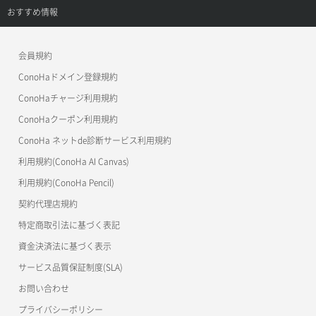
APIドキュメントVPS2.0
よくある質問
ご利用ガイド
サポートトップ
おすすめ情報
APIドキュメントVPS3.0
よくある質問
ご利用ガイド
ワプ活
会員規約
よくある質問
マイクラゼミ
ConoHaドメイン登録規約
美雲このは徹底ガイド
ConoHaチャージ利用規約
ConoHaクーポン利用規約
ConoHa ネットde診断サービス利用規約
利用規約(ConoHa AI Canvas)
利用規約(ConoHa Pencil)
契約代理店規約
特定商取引法に基づく表記
資金決済法に基づく表示
サービス品質保証制度(SLA)
お問い合わせ
プライバシーポリシー