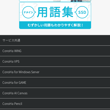
サービス共通
サポートトップ
ConoHa WING
ご契約・お支払い
サポートトップ
ConoHa VPS
よくある質問
ご利用ガイド
サポートトップ
ConoHa for Windows Server
用語集
ConoHa WINGの始め方
ご利用ガイド
サポートトップ
ConoHa for GAME
お問い合わせ
お乗り換えガイド
よくある質問
ご利用ガイド
サポートトップ
ConoHa AI Canvas
よくある質問
APIドキュメントVPS2.0
よくある質問
ご利用ガイド
サポートトップ
ConoHa Pencil
APIドキュメントVPS3.0