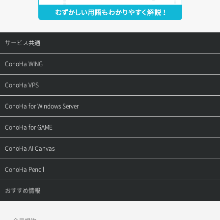
サービス共通
サポートトップ
ConoHa WING
ご契約・お支払い
サポートトップ
ConoHa VPS
よくある質問
ご利用ガイド
サポートトップ
ConoHa for Windows Server
用語集
ConoHa WINGの始め方
ご利用ガイド
サポートトップ
ConoHa for GAME
お問い合わせ
お乗り換えガイド
よくある質問
ご利用ガイド
サポートトップ
ConoHa AI Canvas
よくある質問
APIドキュメントVPS2.0
よくある質問
ご利用ガイド
サポートトップ
ConoHa Pencil
APIドキュメントVPS3.0
APIドキュメントVPS2.0
よくある質問
ご利用ガイド
サポートトップ
おすすめ情報
APIドキュメントVPS3.0
よくある質問
ご利用ガイド
ワプ活