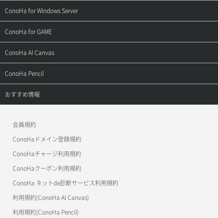
よくある質問
ご利用ガイド
サポートトップ
ConoHa for Windows Server
用語集
ConoHa WINGの始め方
ご利用ガイド
サポートトップ
ConoHa for GAME
お問い合わせ
お乗り換えガイド
よくある質問
ご利用ガイド
サポートトップ
ConoHa AI Canvas
よくある質問
APIドキュメントVPS2.0
よくある質問
ご利用ガイド
サポートトップ
ConoHa Pencil
APIドキュメントVPS3.0
APIドキュメントVPS2.0
よくある質問
ご利用ガイド
サポートトップ
おすすめ情報
APIドキュメントVPS3.0
よくある質問
ご利用ガイド
ワプ活
会員規約
よくある質問
マイクラゼミ
ConoHaドメイン登録規約
美雲このは徹底ガイド
ConoHaチャージ利用規約
ConoHaクーポン利用規約
ConoHa ネットde診断サービス利用規約
利用規約(ConoHa AI Canvas)
利用規約(ConoHa Pencil)