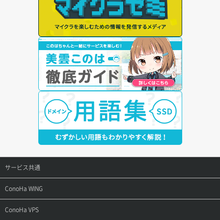
サービス共通
サポートトップ
ConoHa WING
ご契約・お支払い
サポートトップ
ConoHa VPS