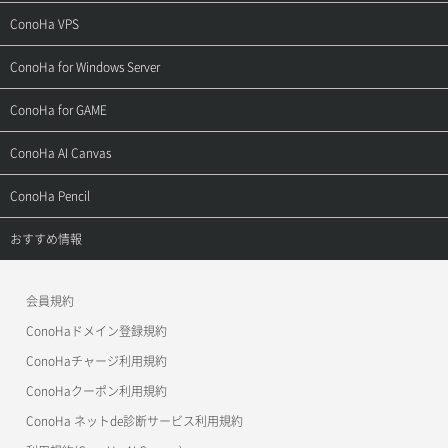
ご契約・お支払い
サポートトップ
ConoHa VPS
よくある質問
ご利用ガイド
サポートトップ
ConoHa for Windows Server
用語集
ConoHa WINGの始め方
ご利用ガイド
サポートトップ
ConoHa for GAME
お問い合わせ
お乗り換えガイド
よくある質問
ご利用ガイド
サポートトップ
ConoHa AI Canvas
よくある質問
APIドキュメントVPS2.0
よくある質問
ご利用ガイド
サポートトップ
ConoHa Pencil
APIドキュメントVPS3.0
APIドキュメントVPS2.0
よくある質問
ご利用ガイド
サポートトップ
おすすめ情報
APIドキュメントVPS3.0
よくある質問
ご利用ガイド
ワプ活
会員規約
よくある質問
マイクラゼミ
ConoHaドメイン登録規約
美雲このは徹底ガイド
ConoHaチャージ利用規約
ConoHaクーポン利用規約
ConoHa ネットde診断サービス利用規約