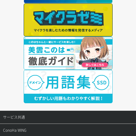
サービス共通
サポートトップ
ConoHa WING