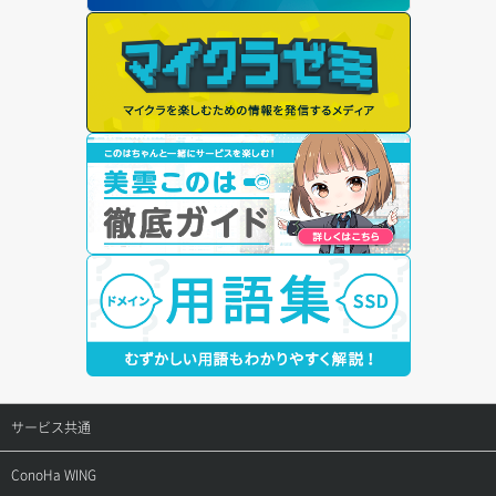
サービス共通
サポートトップ
ConoHa WING