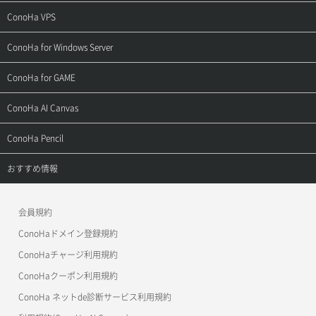
ご契約・お支払い
サポートトップ
ConoHa VPS
よくある質問
ご利用ガイド
サポートトップ
ConoHa for Windows Server
用語集
ConoHa WINGの始め方
ご利用ガイド
サポートトップ
ConoHa for GAME
お問い合わせ
お乗り換えガイド
よくある質問
ご利用ガイド
サポートトップ
ConoHa AI Canvas
よくある質問
APIドキュメントVPS2.0
よくある質問
ご利用ガイド
サポートトップ
ConoHa Pencil
APIドキュメントVPS3.0
APIドキュメントVPS2.0
よくある質問
ご利用ガイド
サポートトップ
おすすめ情報
APIドキュメントVPS3.0
よくある質問
ご利用ガイド
ワプ活
会員規約
よくある質問
マイクラゼミ
ConoHaドメイン登録規約
美雲このは徹底ガイド
ConoHaチャージ利用規約
ConoHaクーポン利用規約
ConoHa ネットde診断サービス利用規約