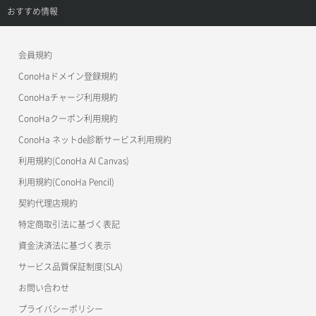
APIドキュメントVPS2.0
よくある質問
ご利用ガイド
サポートトップ
おすすめ情報
APIドキュメントVPS3.0
よくある質問
ご利用ガイド
ワプ活
会員規約
よくある質問
マイクラゼミ
ConoHaドメイン登録規約
美雲このは徹底ガイド
ConoHaチャージ利用規約
ConoHaクーポン利用規約
ConoHa ネットde診断サービス利用規約
利用規約(ConoHa AI Canvas)
利用規約(ConoHa Pencil)
契約代理店規約
特定商取引法に基づく表記
資金決済法に基づく表示
サービス品質保証制度(SLA)
お問い合わせ
プライバシーポリシー