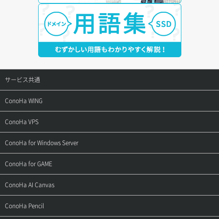
サービス共通
サポートトップ
ConoHa WING
ご契約・お支払い
サポートトップ
ConoHa VPS
よくある質問
ご利用ガイド
サポートトップ
ConoHa for Windows Server
用語集
ConoHa WINGの始め方
ご利用ガイド
サポートトップ
ConoHa for GAME
お問い合わせ
お乗り換えガイド
よくある質問
ご利用ガイド
サポートトップ
ConoHa AI Canvas
よくある質問
APIドキュメントVPS2.0
よくある質問
ご利用ガイド
サポートトップ
ConoHa Pencil
APIドキュメントVPS3.0