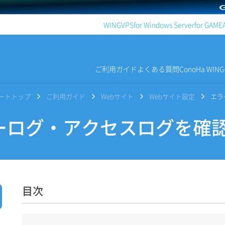
WING
VPS
for Windows Server
for GAME
ご利用ガイド
よくある質問
ConoHa WI
サポートトップ
ご利用ガイド
Webサイト
Webサイト設定
エラ
ログ・アクセスログを確
目次