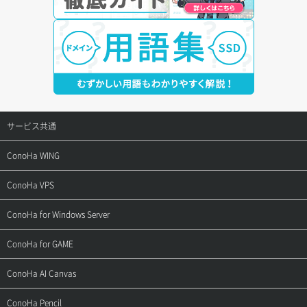
サービス共通
サポートトップ
ConoHa WING
ご契約・お支払い
サポートトップ
ConoHa VPS
よくある質問
ご利用ガイド
サポートトップ
ConoHa for Windows Server
用語集
ConoHa WINGの始め方
ご利用ガイド
サポートトップ
ConoHa for GAME
お問い合わせ
お乗り換えガイド
よくある質問
ご利用ガイド
サポートトップ
ConoHa AI Canvas
よくある質問
APIドキュメントVPS2.0
よくある質問
ご利用ガイド
サポートトップ
ConoHa Pencil