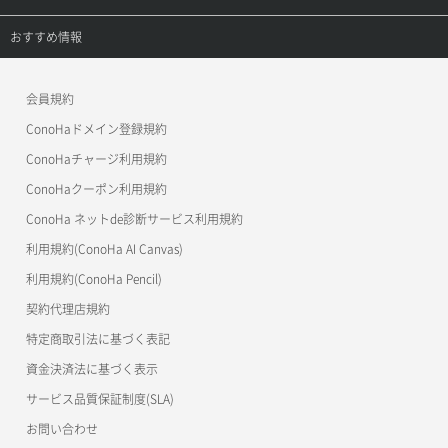
APIドキュメントVPS3.0
APIドキュメントVPS2.0
よくある質問
ご利用ガイド
サポートトップ
おすすめ情報
APIドキュメントVPS3.0
よくある質問
ご利用ガイド
ワプ活
会員規約
よくある質問
マイクラゼミ
ConoHaドメイン登録規約
美雲このは徹底ガイド
ConoHaチャージ利用規約
ConoHaクーポン利用規約
ConoHa ネットde診断サービス利用規約
利用規約(ConoHa AI Canvas)
利用規約(ConoHa Pencil)
契約代理店規約
特定商取引法に基づく表記
資金決済法に基づく表示
サービス品質保証制度(SLA)
お問い合わせ