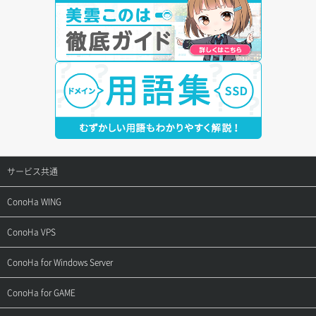
サービス共通
サポートトップ
ConoHa WING
ご契約・お支払い
サポートトップ
ConoHa VPS
よくある質問
ご利用ガイド
サポートトップ
ConoHa for Windows Server
用語集
ConoHa WINGの始め方
ご利用ガイド
サポートトップ
ConoHa for GAME
お問い合わせ
お乗り換えガイド
よくある質問