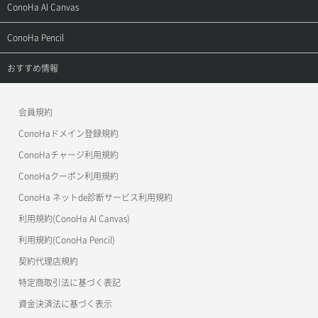
ご利用ガイド
サポートトップ
ConoHa AI Canvas
よくある質問
APIドキュメントVPS2.0
よくある質問
ご利用ガイド
サポートトップ
ConoHa Pencil
APIドキュメントVPS3.0
APIドキュメントVPS2.0
よくある質問
ご利用ガイド
サポートトップ
おすすめ情報
APIドキュメントVPS3.0
よくある質問
ご利用ガイド
ワプ活
会員規約
よくある質問
マイクラゼミ
ConoHaドメイン登録規約
美雲このは徹底ガイド
ConoHaチャージ利用規約
ConoHaクーポン利用規約
ConoHa ネットde診断サービス利用規約
利用規約(ConoHa AI Canvas)
利用規約(ConoHa Pencil)
契約代理店規約
特定商取引法に基づく表記
資金決済法に基づく表示