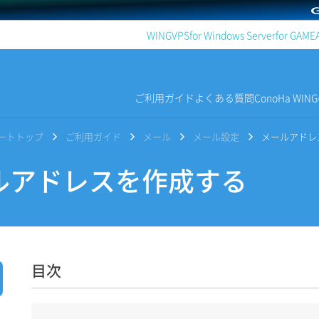
WING
VPS
for Windows Server
for GAME
ご利用ガイド
よくある質問
ConoHa WI
サポートトップ
ご利用ガイド
メール
メール設定
メールアドレ
アドレスを作成する
目次