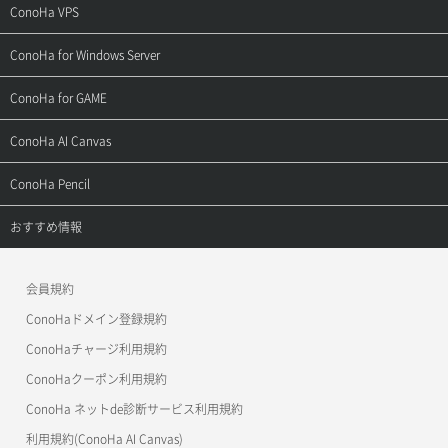
ご契約・お支払い
サポートトップ
ConoHa VPS
よくある質問
ご利用ガイド
サポートトップ
ConoHa for Windows Server
用語集
ConoHa WINGの始め方
ご利用ガイド
サポートトップ
ConoHa for GAME
お問い合わせ
お乗り換えガイド
よくある質問
ご利用ガイド
サポートトップ
ConoHa AI Canvas
よくある質問
APIドキュメントVPS2.0
よくある質問
ご利用ガイド
サポートトップ
ConoHa Pencil
APIドキュメントVPS3.0
APIドキュメントVPS2.0
よくある質問
ご利用ガイド
サポートトップ
おすすめ情報
APIドキュメントVPS3.0
よくある質問
ご利用ガイド
ワプ活
会員規約
よくある質問
マイクラゼミ
ConoHaドメイン登録規約
美雲このは徹底ガイド
ConoHaチャージ利用規約
ConoHaクーポン利用規約
ConoHa ネットde診断サービス利用規約
利用規約(ConoHa AI Canvas)