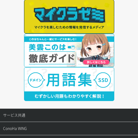
サービス共通
サポートトップ
ConoHa WING