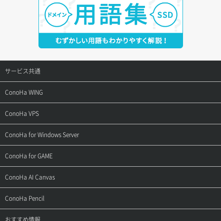
サービス共通
サポートトップ
ConoHa WING
ご契約・お支払い
サポートトップ
ConoHa VPS
よくある質問
ご利用ガイド
サポートトップ
ConoHa for Windows Server
用語集
ConoHa WINGの始め方
ご利用ガイド
サポートトップ
ConoHa for GAME
お問い合わせ
お乗り換えガイド
よくある質問
ご利用ガイド
サポートトップ
ConoHa AI Canvas
よくある質問
APIドキュメントVPS2.0
よくある質問
ご利用ガイド
サポートトップ
ConoHa Pencil
APIドキュメントVPS3.0
APIドキュメントVPS2.0
よくある質問
ご利用ガイド
サポートトップ
おすすめ情報