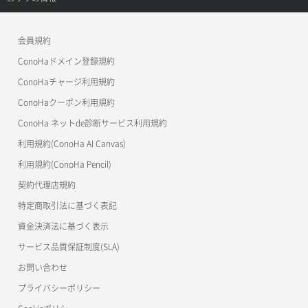
APIドキュメントVPS3.0
よくある質問
ご利用ガイド
ワプ活
会員規約
よくある質問
マイクラゼミ
ConoHaドメイン登録規約
美雲このは徹底ガイド
ConoHaチャージ利用規約
ConoHaクーポン利用規約
ConoHa ネットde診断サービス利用規約
利用規約(ConoHa AI Canvas)
利用規約(ConoHa Pencil)
契約代理店規約
特定商取引法に基づく表記
資金決済法に基づく表示
サービス品質保証制度(SLA)
お問い合わせ
プライバシーポリシー