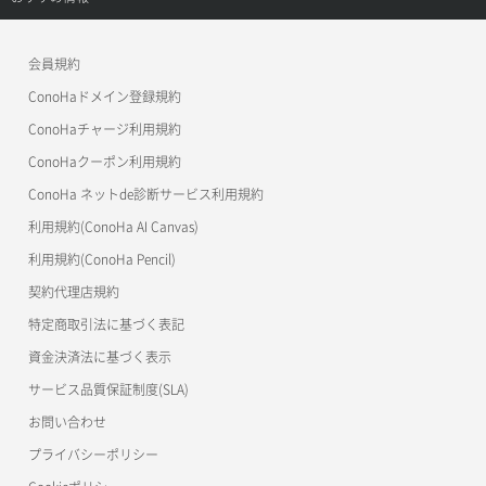
APIドキュメントVPS3.0
よくある質問
ご利用ガイド
ワプ活
会員規約
よくある質問
マイクラゼミ
ConoHaドメイン登録規約
美雲このは徹底ガイド
ConoHaチャージ利用規約
ConoHaクーポン利用規約
ConoHa ネットde診断サービス利用規約
利用規約(ConoHa AI Canvas)
利用規約(ConoHa Pencil)
契約代理店規約
特定商取引法に基づく表記
資金決済法に基づく表示
サービス品質保証制度(SLA)
お問い合わせ
プライバシーポリシー