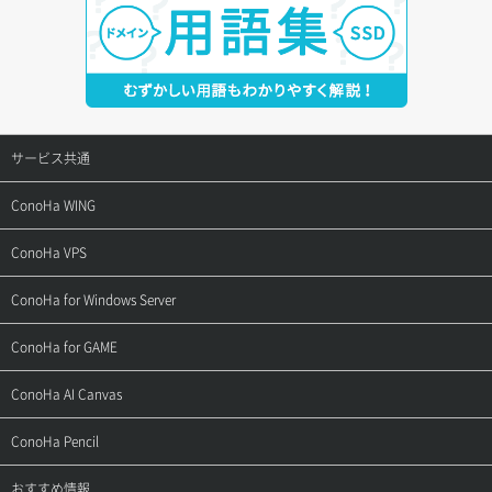
サービス共通
サポートトップ
ConoHa WING
ご契約・お支払い
サポートトップ
ConoHa VPS
よくある質問
ご利用ガイド
サポートトップ
ConoHa for Windows Server
用語集
ConoHa WINGの始め方
ご利用ガイド
サポートトップ
ConoHa for GAME
お問い合わせ
お乗り換えガイド
よくある質問
ご利用ガイド
サポートトップ
ConoHa AI Canvas
よくある質問
APIドキュメントVPS2.0
よくある質問
ご利用ガイド
サポートトップ
ConoHa Pencil
APIドキュメントVPS3.0
APIドキュメントVPS2.0
よくある質問
ご利用ガイド
サポートトップ
おすすめ情報