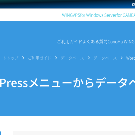
WING
VPS
for Windows Server
for GAME
ご利用ガイド
よくある質問
ConoHa WI
サポートトップ
ご利用ガイド
データベース
データベース
Wo
dPressメニューからデー