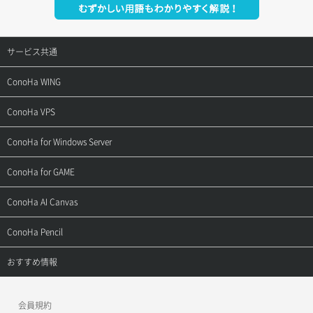
サービス共通
サポートトップ
ConoHa WING
ご契約・お支払い
サポートトップ
ConoHa VPS
よくある質問
ご利用ガイド
サポートトップ
ConoHa for Windows Server
用語集
ConoHa WINGの始め方
ご利用ガイド
サポートトップ
ConoHa for GAME
お問い合わせ
お乗り換えガイド
よくある質問
ご利用ガイド
サポートトップ
ConoHa AI Canvas
よくある質問
APIドキュメントVPS2.0
よくある質問
ご利用ガイド
サポートトップ
ConoHa Pencil
APIドキュメントVPS3.0
APIドキュメントVPS2.0
よくある質問
ご利用ガイド
サポートトップ
おすすめ情報
APIドキュメントVPS3.0
よくある質問
ご利用ガイド
ワプ活
会員規約