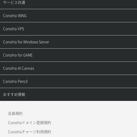
サービス共通
サポートトップ
ConoHa WING
ご契約・お支払い
サポートトップ
ConoHa VPS
よくある質問
ご利用ガイド
サポートトップ
ConoHa for Windows Server
用語集
ConoHa WINGの始め方
ご利用ガイド
サポートトップ
ConoHa for GAME
お問い合わせ
お乗り換えガイド
よくある質問
ご利用ガイド
サポートトップ
ConoHa AI Canvas
よくある質問
APIドキュメントVPS2.0
よくある質問
ご利用ガイド
サポートトップ
ConoHa Pencil
APIドキュメントVPS3.0
APIドキュメントVPS2.0
よくある質問
ご利用ガイド
サポートトップ
おすすめ情報
APIドキュメントVPS3.0
よくある質問
ご利用ガイド
ワプ活
会員規約
よくある質問
マイクラゼミ
ConoHaドメイン登録規約
美雲このは徹底ガイド
ConoHaチャージ利用規約