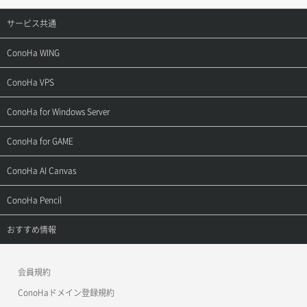
サービス共通
サポートトップ
ConoHa WING
ご契約・お支払い
サポートトップ
ConoHa VPS
よくある質問
ご利用ガイド
サポートトップ
ConoHa for Windows Server
用語集
ConoHa WINGの始め方
ご利用ガイド
サポートトップ
ConoHa for GAME
お問い合わせ
お乗り換えガイド
よくある質問
ご利用ガイド
サポートトップ
ConoHa AI Canvas
よくある質問
APIドキュメントVPS2.0
よくある質問
ご利用ガイド
サポートトップ
ConoHa Pencil
APIドキュメントVPS3.0
APIドキュメントVPS2.0
よくある質問
ご利用ガイド
サポートトップ
おすすめ情報
APIドキュメントVPS3.0
よくある質問
ご利用ガイド
ワプ活
会員規約
よくある質問
マイクラゼミ
ConoHaドメイン登録規約