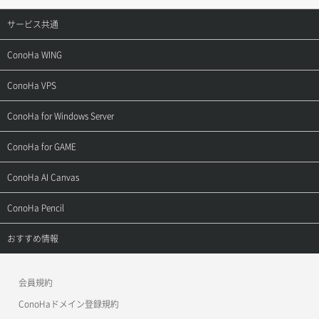
サービス共通
サポートトップ
ConoHa WING
ご契約・お支払い
サポートトップ
ConoHa VPS
よくある質問
ご利用ガイド
サポートトップ
ConoHa for Windows Server
用語集
ConoHa WINGの始め方
ご利用ガイド
サポートトップ
ConoHa for GAME
お問い合わせ
お乗り換えガイド
よくある質問
ご利用ガイド
サポートトップ
ConoHa AI Canvas
よくある質問
APIドキュメントVPS2.0
よくある質問
ご利用ガイド
サポートトップ
ConoHa Pencil
APIドキュメントVPS3.0
APIドキュメントVPS2.0
よくある質問
ご利用ガイド
サポートトップ
おすすめ情報
APIドキュメントVPS3.0
よくある質問
ご利用ガイド
ワプ活
会員規約
よくある質問
マイクラゼミ
ConoHaドメイン登録規約