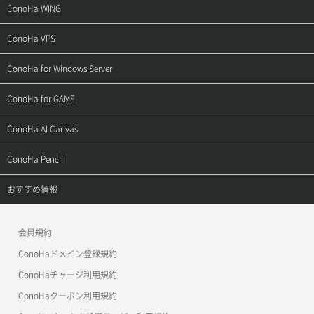
サポートトップ
ConoHa WING
ご契約・お支払い
サポートトップ
ConoHa VPS
よくある質問
ご利用ガイド
サポートトップ
ConoHa for Windows Server
用語集
ConoHa WINGの始め方
ご利用ガイド
サポートトップ
ConoHa for GAME
お問い合わせ
お乗り換えガイド
よくある質問
ご利用ガイド
サポートトップ
ConoHa AI Canvas
よくある質問
APIドキュメントVPS2.0
よくある質問
ご利用ガイド
サポートトップ
ConoHa Pencil
APIドキュメントVPS3.0
APIドキュメントVPS2.0
よくある質問
ご利用ガイド
サポートトップ
おすすめ情報
APIドキュメントVPS3.0
よくある質問
ご利用ガイド
ワプ活
会員規約
よくある質問
マイクラゼミ
ConoHaドメイン登録規約
美雲このは徹底ガイド
ConoHaチャージ利用規約
ConoHaクーポン利用規約