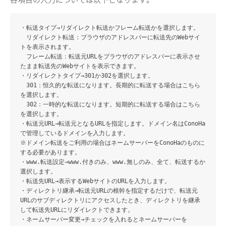
・転送タイプ
→リダイレクト転送かフレーム転送かを選択します。
リダイレクト転送：ブラウザのアドレスバーに転送先のWebサイ
トを表示されます。
フレーム転送：転送元URLをブラウザのアドレスバーに表示させ
たまま転送先のWebサイトを表示できます。
・リダイレクトタイプ
→301か302を選択します。
301：恒久的な転送になります。長期的に転送する場合はこちら
を選択します。
302：一時的な転送になります。短期的に転送する場合はこちら
を選択します。
・転送元URL
→転送元となるURLを指定します。ドメイン名はConoHa
で管理しているドメインを入力します。
※ドメイン転送をご利用の場合はネームサーバーをConoHaのものに
する必要があります。
・www.転送設定
→www.付きのみ、www.無しのみ、全て、転送するか
選択します。
・転送先URL
→表示するWebサイトのURLを入力します。
・ディレクトリ継承
→転送元URLの根幹を指定するだけで、転送元
URLのサブディレクトリにアクセスしたとき、ディレクトリを継承
して転送先URLにリダイレクトできます。
・ネームサーバー変更
→チェックを入れるとネームサーバーを