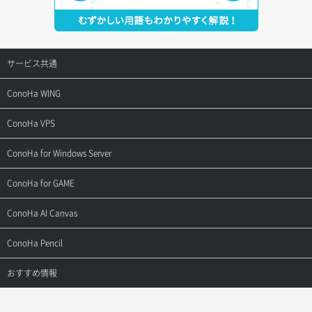
サービス共通
サポートトップ
ConoHa WING
ご契約・お支払い
サポートトップ
ConoHa VPS
よくある質問
ご利用ガイド
サポートトップ
ConoHa for Windows Server
用語集
ConoHa WINGの始め方
ご利用ガイド
サポートトップ
ConoHa for GAME
お問い合わせ
お乗り換えガイド
よくある質問
ご利用ガイド
サポートトップ
ConoHa AI Canvas
よくある質問
APIドキュメントVPS2.0
よくある質問
ご利用ガイド
サポートトップ
ConoHa Pencil
APIドキュメントVPS3.0
APIドキュメントVPS2.0
よくある質問
ご利用ガイド
サポートトップ
おすすめ情報
APIドキュメントVPS3.0
よくある質問
ご利用ガイド
ワプ活