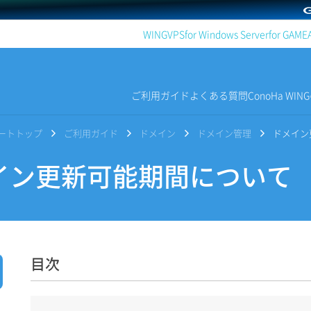
WING
VPS
for Windows Server
for GAME
ご利用ガイド
よくある質問
ConoHa WI
サポートトップ
ご利用ガイド
ドメイン
ドメイン管理
ドメイン
ン更新可能期間について
目次