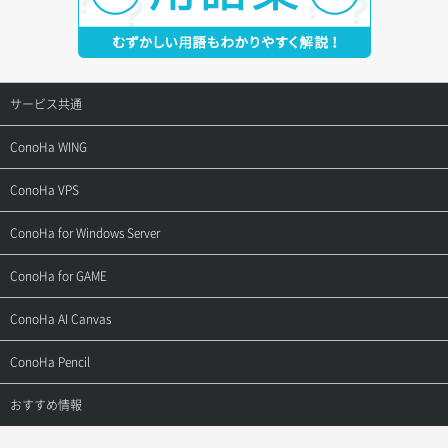
サービス共通
サポートトップ
ConoHa WING
ご契約・お支払い
サポートトップ
ConoHa VPS
よくある質問
ご利用ガイド
サポートトップ
ConoHa for Windows Server
用語集
ConoHa WINGの始め方
ご利用ガイド
サポートトップ
ConoHa for GAME
お問い合わせ
お乗り換えガイド
よくある質問
ご利用ガイド
サポートトップ
ConoHa AI Canvas
よくある質問
APIドキュメントVPS2.0
よくある質問
ご利用ガイド
サポートトップ
ConoHa Pencil
APIドキュメントVPS3.0
APIドキュメントVPS2.0
よくある質問
ご利用ガイド
サポートトップ
おすすめ情報
APIドキュメントVPS3.0
よくある質問
ご利用ガイド
ワプ活