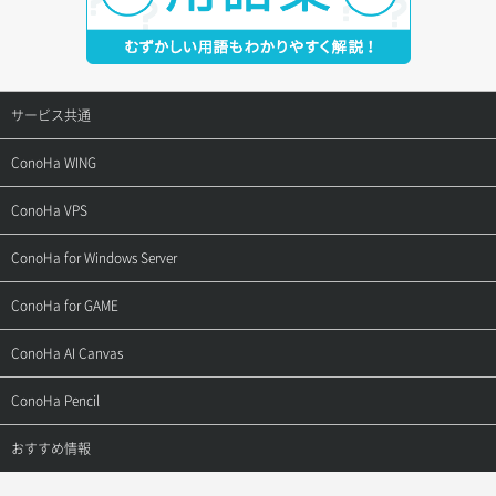
サービス共通
サポートトップ
ConoHa WING
ご契約・お支払い
サポートトップ
ConoHa VPS
よくある質問
ご利用ガイド
サポートトップ
ConoHa for Windows Server
用語集
ConoHa WINGの始め方
ご利用ガイド
サポートトップ
ConoHa for GAME
お問い合わせ
お乗り換えガイド
よくある質問
ご利用ガイド
サポートトップ
ConoHa AI Canvas
よくある質問
APIドキュメントVPS2.0
よくある質問
ご利用ガイド
サポートトップ
ConoHa Pencil
APIドキュメントVPS3.0
APIドキュメントVPS2.0
よくある質問
ご利用ガイド
サポートトップ
おすすめ情報
APIドキュメントVPS3.0
よくある質問
ご利用ガイド
ワプ活