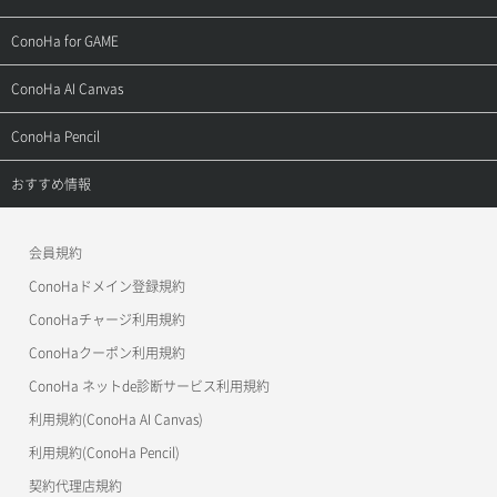
用語集
ConoHa WINGの始め方
ご利用ガイド
サポートトップ
ConoHa for GAME
お問い合わせ
お乗り換えガイド
よくある質問
ご利用ガイド
サポートトップ
ConoHa AI Canvas
よくある質問
APIドキュメントVPS2.0
よくある質問
ご利用ガイド
サポートトップ
ConoHa Pencil
APIドキュメントVPS3.0
APIドキュメントVPS2.0
よくある質問
ご利用ガイド
サポートトップ
おすすめ情報
APIドキュメントVPS3.0
よくある質問
ご利用ガイド
ワプ活
会員規約
よくある質問
マイクラゼミ
ConoHaドメイン登録規約
美雲このは徹底ガイド
ConoHaチャージ利用規約
ConoHaクーポン利用規約
ConoHa ネットde診断サービス利用規約
利用規約(ConoHa AI Canvas)
利用規約(ConoHa Pencil)
契約代理店規約