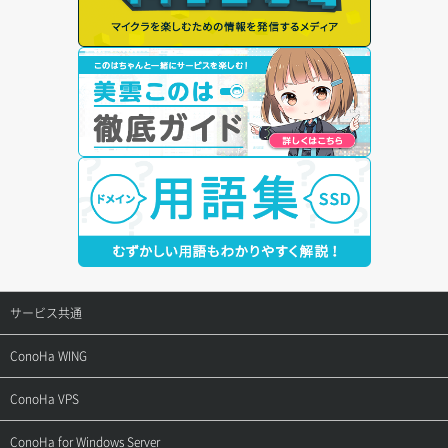
サービス共通
サポートトップ
ConoHa WING
ご契約・お支払い
サポートトップ
ConoHa VPS
よくある質問
ご利用ガイド
サポートトップ
ConoHa for Windows Server