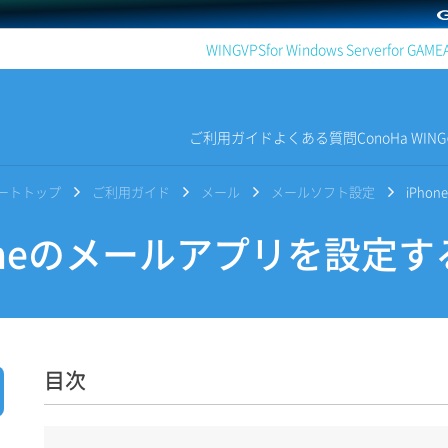
WING
VPS
for Windows Server
for GAME
ご利用ガイド
よくある質問
ConoHa WI
サポートトップ
ご利用ガイド
メール
メールソフト設定
iPh
oneのメールアプリを設定す
目次