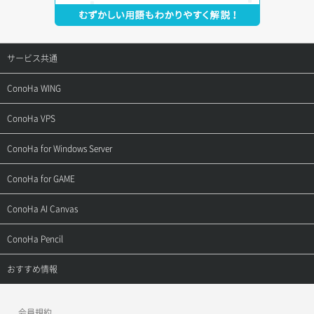
サービス共通
サポートトップ
ConoHa WING
ご契約・お支払い
サポートトップ
ConoHa VPS
よくある質問
ご利用ガイド
サポートトップ
ConoHa for Windows Server
用語集
ConoHa WINGの始め方
ご利用ガイド
サポートトップ
ConoHa for GAME
お問い合わせ
お乗り換えガイド
よくある質問
ご利用ガイド
サポートトップ
ConoHa AI Canvas
よくある質問
APIドキュメントVPS2.0
よくある質問
ご利用ガイド
サポートトップ
ConoHa Pencil
APIドキュメントVPS3.0
APIドキュメントVPS2.0
よくある質問
ご利用ガイド
サポートトップ
おすすめ情報
APIドキュメントVPS3.0
よくある質問
ご利用ガイド
ワプ活
会員規約