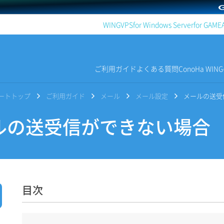
WING
VPS
for Windows Server
for GAME
ご利用ガイド
よくある質問
ConoHa WI
サポートトップ
ご利用ガイド
メール
メール設定
メールの送受
の送受信ができない場合
目次