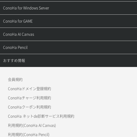
よくある質問
ご利用ガイド
サポートトップ
ConoHa for Windows Server
用語集
ConoHa WINGの始め方
ご利用ガイド
サポートトップ
ConoHa for GAME
お問い合わせ
お乗り換えガイド
よくある質問
ご利用ガイド
サポートトップ
ConoHa AI Canvas
よくある質問
APIドキュメントVPS2.0
よくある質問
ご利用ガイド
サポートトップ
ConoHa Pencil
APIドキュメントVPS3.0
APIドキュメントVPS2.0
よくある質問
ご利用ガイド
サポートトップ
おすすめ情報
APIドキュメントVPS3.0
よくある質問
ご利用ガイド
ワプ活
会員規約
よくある質問
マイクラゼミ
ConoHaドメイン登録規約
美雲このは徹底ガイド
ConoHaチャージ利用規約
ConoHaクーポン利用規約
ConoHa ネットde診断サービス利用規約
利用規約(ConoHa AI Canvas)
利用規約(ConoHa Pencil)