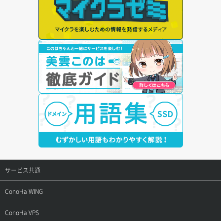
サービス共通
サポートトップ
ConoHa WING
ご契約・お支払い
サポートトップ
ConoHa VPS