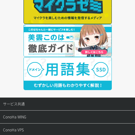
サービス共通
サポートトップ
ConoHa WING
ご契約・お支払い
サポートトップ
ConoHa VPS