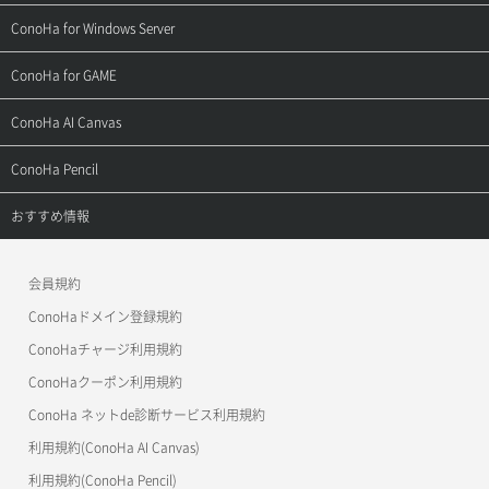
よくある質問
ご利用ガイド
サポートトップ
ConoHa for Windows Server
用語集
ConoHa WINGの始め方
ご利用ガイド
サポートトップ
ConoHa for GAME
お問い合わせ
お乗り換えガイド
よくある質問
ご利用ガイド
サポートトップ
ConoHa AI Canvas
よくある質問
APIドキュメントVPS2.0
よくある質問
ご利用ガイド
サポートトップ
ConoHa Pencil
APIドキュメントVPS3.0
APIドキュメントVPS2.0
よくある質問
ご利用ガイド
サポートトップ
おすすめ情報
APIドキュメントVPS3.0
よくある質問
ご利用ガイド
ワプ活
会員規約
よくある質問
マイクラゼミ
ConoHaドメイン登録規約
美雲このは徹底ガイド
ConoHaチャージ利用規約
ConoHaクーポン利用規約
ConoHa ネットde診断サービス利用規約
利用規約(ConoHa AI Canvas)
利用規約(ConoHa Pencil)